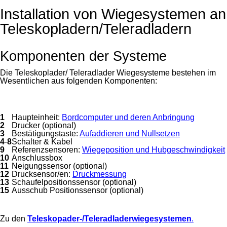
Installation von Wiegesystemen an
Teleskopladern/Teleradladern
Komponenten der Systeme
Die Teleskoplader/ Teleradlader Wiegesysteme bestehen im
Wesentlichen aus folgenden Komponenten:
1
Haupteinheit:
Bordcomputer und deren Anbringung
2
Drucker (optional)
3
Bestätigungstaste:
Aufaddieren und Nullsetzen
4
-
8
Schalter & Kabel
9
Referenzsensoren:
Wiegeposition und Hubgeschwindigkeit
10
Anschlussbox
11
Neigungssensor (optional)
12
Drucksensor/en:
Druckmessung
13
Schaufelpositionssensor (optional)
15
Ausschub Positionssensor (optional)
Zu den
Teleskop
ader-/Teleradladerwiegesystemen
.