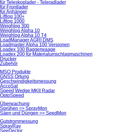
für Teleskoplader - Teleradlader
für Frontlader
für Anhänger
Liftlog 100+
Liftlog 1000
Weighlog 300
Weighlog Alpha 10
Weighlog Alpha 10 T4
LoadManager AGRI DMS
Loadmaster Alpha 100 Versionen
Loadex 100 Baggerwaage
Loadex 200 für Material­umschlag­maschinen
Drucker
Zubehör
MSO Produkte
GNSS Ortung
Geschwindigkeits­messung
AccoSat
Speed Wedge MKII Radar
OptoSpeed
Überwachung
Sprühen => SprayMon
Säen und Düngen => SeedMon
Gutstrom­messung
SprayRay
SeeDector