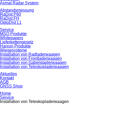
Axmat Radar System
Abstands­messung
RaDist P60
RaDist FH
OptoDist L1
Service
MSO Produkte
Whitepapers
Lieferkettengesetz
Harxon Produkte
Wiegesysteme
Installation von Radlader­waagen
Installation von Frontlader­waagen
Installation von Gabelstapler­waagen
Installation von Teleskoplader­waagen
Aktuelles
Kontakt
AGB
GNSS Shop
Home
Service
Installation von Teleskopladerwaagen