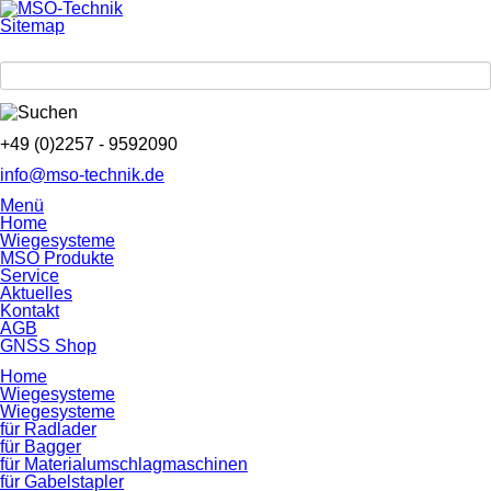
Sitemap
+49 (0)2257 - 9592090
info@mso-technik.de
Menü
Home
Wiegesysteme
MSO Produkte
Service
Aktuelles
Kontakt
AGB
GNSS Shop
Home
Wiegesysteme
Wiegesysteme
für Radlader
für Bagger
für Material­umschlag­maschinen
für Gabelstapler