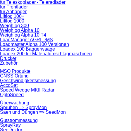
für Teleskoplader - Teleradlader
für Frontlader
für Anhänger
Liftlog 100+
Liftlog 1000
Weighlog 300
Weighlog Alpha 10
Weighlog Alpha 10 T4
LoadManager AGRI DMS
Loadmaster Alpha 100 Versionen
Loadex 100 Baggerwaage
Loadex 200 für Material­umschlag­maschinen
Drucker
Zubehör
MSO Produkte
GNSS Ortung
Geschwindigkeits­messung
AccoSat
Speed Wedge MKII Radar
OptoSpeed
Überwachung
Sprühen => SprayMon
Säen und Düngen => SeedMon
Gutstrom­messung
SprayRay
SeeDector