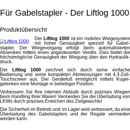
Für Gabelstapler - Der Liftlog 1000
Produktübersicht
Der
Liftlog 1000
ist ein mobiles Wiege­syste
mit hoher Genauigkeit speziell für Gabel­
stapler. Der Wiege­vorgang erfolgt beim auto­matisierten
Absenken mittels eines angesteuerten Ventils. Dies bietet die
höchstmögliche Genauigkeit der Wiegung über den Hydraulik­
druck.
Der
Liftlog 1000
zeichnet sich durch seine einfach
Bedienung und seine kompakten Abmessungen mit 4,3-Zoll-
Touch­screen aus. Der Geräte­fuß ermöglicht mittels Kugel­
gelenken eine Montage in beliebiger Position.
Verbessern Sie Ihre internen Abläufe durch präzises Wiegen
beim Handling Ihrer Waren! Vermeiden Sie die Überladung von
LKWs durch präzises Erreichen des Ziel­gewichts!
Die Sicherheit im Betrieb und im Lager wird verbessert, da eine
Überlastung des Gabel­staplers und der Regale vermieden
werden kann.