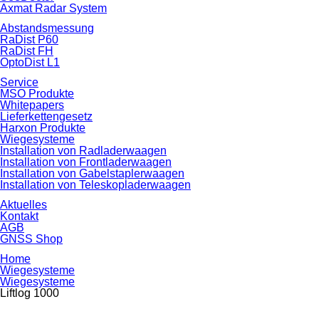
Axmat Radar System
Abstands­messung
RaDist P60
RaDist FH
OptoDist L1
Service
MSO Produkte
Whitepapers
Lieferkettengesetz
Harxon Produkte
Wiegesysteme
Installation von Radlader­waagen
Installation von Frontlader­waagen
Installation von Gabelstapler­waagen
Installation von Teleskoplader­waagen
Aktuelles
Kontakt
AGB
GNSS Shop
Home
Wiegesysteme
Wiegesysteme
Liftlog 1000