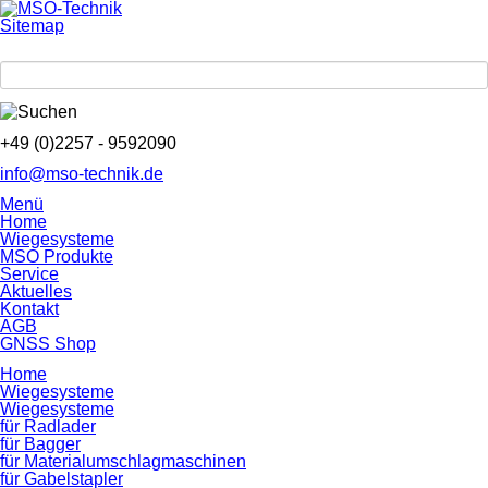
Sitemap
+49 (0)2257 - 9592090
info@mso-technik.de
Menü
Home
Wiegesysteme
MSO Produkte
Service
Aktuelles
Kontakt
AGB
GNSS Shop
Home
Wiegesysteme
Wiegesysteme
für Radlader
für Bagger
für Material­umschlag­maschinen
für Gabelstapler