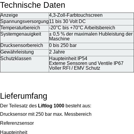
Technische Daten
Anzeige
4,3-Zoll-Farb­touch­screen
Spannungsversorgung
11 bis 30 Volt DC
Temperaturbereich
-20°C bis +70°C Arbeits­bereich
Systemgenauigkeit
± 0,5 % der maximalen Hub­leistung der
Maschine
Drucksensorbereich
0 bis 250 bar
Gewährleistung
2 Jahre
Schutzklassen
Haupt­einheit IP54
Externe Sensoren und Ventile IP67
Voller RFI / EMV Schutz
Lieferumfang
Der Teilesatz des
Liftlog 1000
besteht aus:
Drucksensor mit 250 bar max. Messbereich
Referenzsensor
Haupteinheit